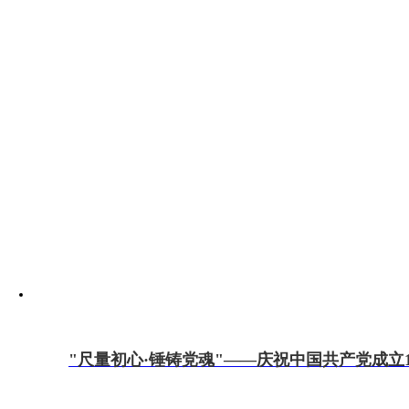
"尺量初心·锤铸党魂"——庆祝中国共产党成立1