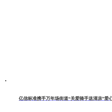
亿信标准携手万年场街道“关爱骑手送清凉”爱